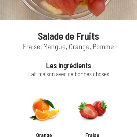
Quiches
Viandes
Salade de Fruits
Poissons
Fraise, Mangue, Orange, Pomme
Plats "Vegies"
Les ingrédients
Pâtisseries
Fait maison avec de bonnes choses
Douceurs
Orange
Fraise